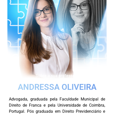
Sobre a sua professora
A
N
D
R
E
S
S
A
O
L
I
V
E
I
R
A
Advogada, graduada pela Faculdade Municipal de
Direito de Franca e pela Universidade de Coimbra,
Portugal. Pós graduada em Direito Previdenciário e