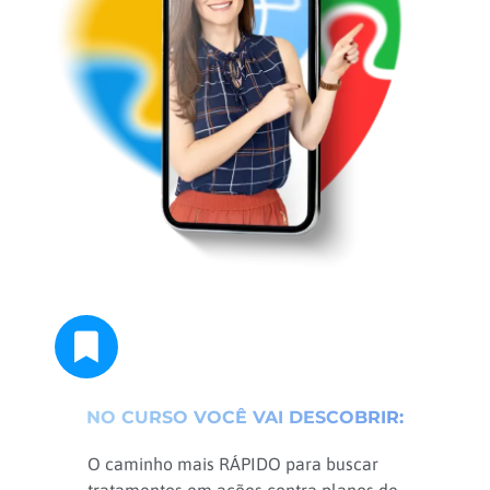
N
O
C
U
R
S
O
V
O
C
Ê
V
A
I
D
E
S
C
O
B
R
I
R
:
O caminho mais RÁPIDO para buscar