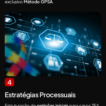
exclusivo
Método GPSA
.
4
Estratégias Processuais
Estruturação de
petições iniciais
para casos TEA,