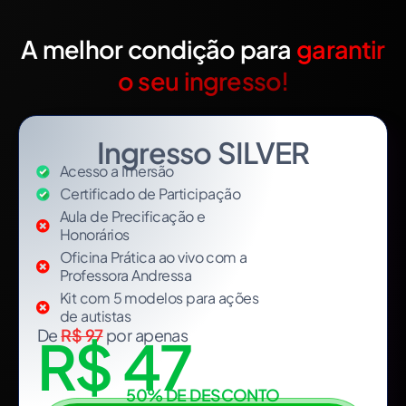
A melhor condição para
garantir
o seu ingresso!
Ingresso SILVER
Acesso a Imersão
Certificado de Participação
Aula de Precificação e
Honorários
Oficina Prática ao vivo com a
Professora Andressa​
Kit com 5 modelos para ações
de autistas​
De
R$ 97
por apenas
R$ 47
50% DE DESCONTO