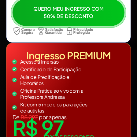
QUERO MEU INGRESSO COM
50% DE DESCONTO
Ingresso PREMIUM
Acesso a Imersão
Certificado de Participação
Aula de Precificação e
Honorários
Oficina Prática ao vivo com a
Professora Andressa​
Kit com 5 modelos para ações
de autistas​
De
R$ 297
por apenas
R$ 97