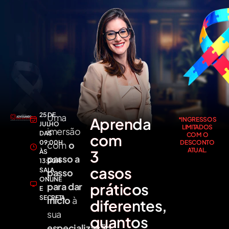
25 DE
Uma
Aprenda
*INGRESSOS
JULHO
LIMITADOS
imersão
DAS
com
COM O
09:00H
DESCONTO
com
o
ATUAL.
3
ÀS
passo a
13:00H
casos
SALA
passo
ONLINE
práticos
para dar
E
SECRETA
início
à
diferentes,
sua
quantos
especialização