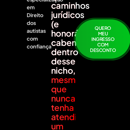
caminhos
em
jurídicos
Direito
(e
dos
QUERO
autistas
honorários)
MEU
com
INGRESSO
cabem
COM
confiança
dentro
DESCONTO
desse
nicho,
mesmo
que
nunca
tenha
atendido
um