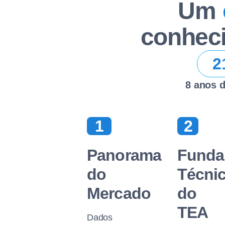
Um
conheci
2
8 anos d
1
2
Panorama
Funda
do
Técni
Mercado​
do
TEA
Dados