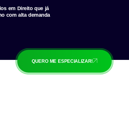
s em Direito que já
ho com alta demanda
QUERO ME ESPECIALIZAR!