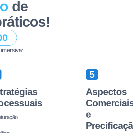
to
de
ráticos!
00
imersiva:
5
tratégias
Aspectos
ocessuais
Comerciai
e
uturação
Precificaç