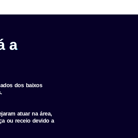
á a
sados dos baixos
​
aram atuar na área,
a ou receio devido a