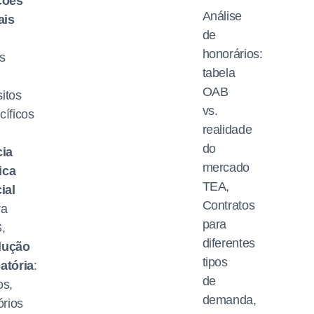
ções
Análise
ais
de
honorários:
s
tabela
,
OAB
itos
vs.
cíficos
realidade
do
cia
mercado
ica
TEA,
ial
Contratos
ra
para
,
diferentes
dução
tipos
atória
:
de
os,
demanda,
órios