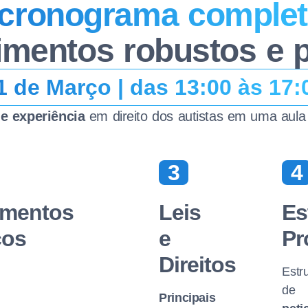
cronograma comple
mentos robustos e p
1 de Março | das 13:00 às 17:
e experiência
em direito dos autistas em uma aula 
3
4
mentos
Leis
Es
cos
e
Pr
Direitos
Estr
de
Principais