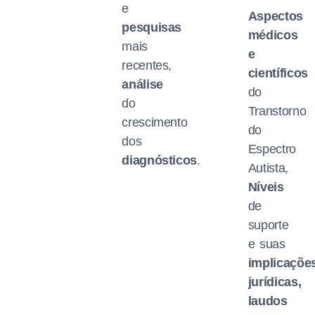
e
Aspectos
pesquisas
médicos
mais
e
recentes,
científicos
análise
do
do
Transtorno
crescimento
do
dos
Espectro
diagnósticos
.
Autista,
Níveis
de
suporte
e suas
implicaçõe
jurídicas,
laudos