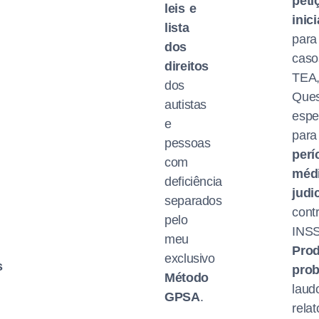
peti
leis e
inici
lista
para
dos
caso
direitos
TEA
dos
Ques
autistas
espe
e
para
pessoas
perí
com
méd
deficiência
judic
separados
cont
pelo
INSS
meu
Pro
exclusivo
s
prob
Método
laud
GPSA
.
relat