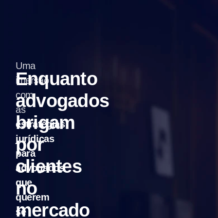
Uma
Enquanto
imersão
com
advogados
as
brigam
estratégias
jurídicas
por
para
clientes
advogados
que
no
querem
mercado
se